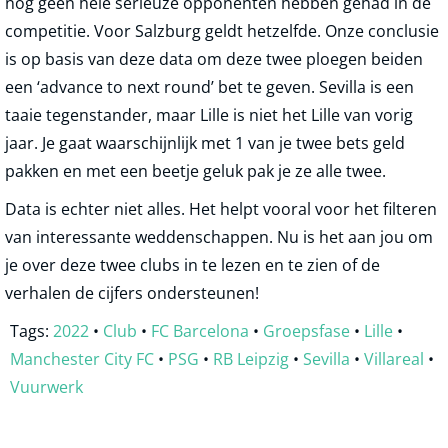
nog geen hele serieuze opponenten hebben gehad in de
competitie. Voor Salzburg geldt hetzelfde. Onze conclusie
is op basis van deze data om deze twee ploegen beiden
een ‘advance to next round’ bet te geven. Sevilla is een
taaie tegenstander, maar Lille is niet het Lille van vorig
jaar. Je gaat waarschijnlijk met 1 van je twee bets geld
pakken en met een beetje geluk pak je ze alle twee.
Data is echter niet alles. Het helpt vooral voor het filteren
van interessante weddenschappen. Nu is het aan jou om
je over deze twee clubs in te lezen en te zien of de
verhalen de cijfers ondersteunen!
Tags:
2022
•
Club
•
FC Barcelona
•
Groepsfase
•
Lille
•
Manchester City FC
•
PSG
•
RB Leipzig
•
Sevilla
•
Villareal
•
Vuurwerk