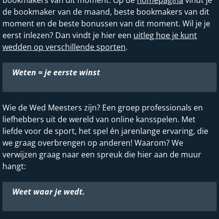
bookmakers van dit moment. Op de
homepagina
vindt je
de bookmaker van de maand, beste bookmakers van dit
moment en de beste bonussen van dit moment. Wil je je
eerst inlezen? Dan vindt je hier een
uitleg hoe je kunt
wedden op verschillende sporten
.
Weten = je eerste winst
Wie de Wed Meesters zijn? Een groep professionals en
liefhebbers uit de wereld van online kansspelen. Met
liefde voor de sport, het spel én jarenlange ervaring, die
we graag overbrengen op anderen! Waarom? We
verwijzen graag naar een spreuk die hier aan de muur
hangt:
Weet waar je wedt.