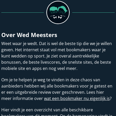
Over Wed Meesters
Weet waar je wedt. Dat is wel de beste tip die we je willen
geven. Het internet staat vol met bookmakers waar je
kunt wedden op sport. Je ziet overal aantrekkelijke
bonussen, de beste livescores, de snelste sites, de beste
mobiele site en apps en nog veel meer.
Om je te helpen je weg te vinden in deze chaos van
aanbieders hebben wij alle bookmakers voor je getest en
er een uitgebreide review over geschreven. Lees hier
meer informatie over
wat een bookmaker nu eigenlijk is
?
Hier vindt je een overzicht van alle beschikbare