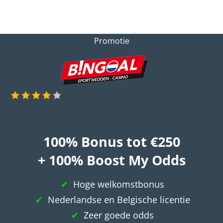
Promotie
100% Bonus tot €250
+ 100% Boost My Odds
Hoge welkomstbonus
Nederlandse en Belgische licentie
Zeer goede odds