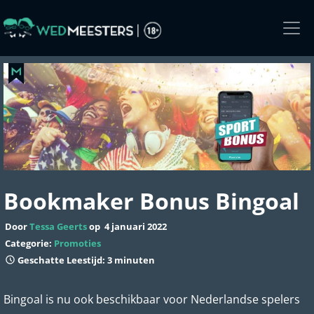
Skip
to
the
content
Bookmaker Bonus Bingoal
Door
Tessa Geerts
op
4 januari 2022
Categorie:
Promoties
Geschatte Leestijd: 3 minuten
Bingoal is nu ook beschikbaar voor Nederlandse spelers