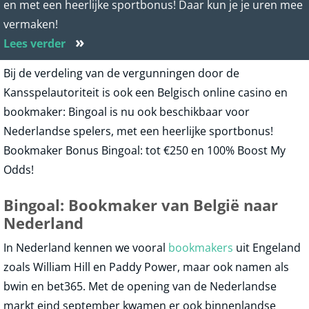
en met een heerlijke sportbonus! Daar kun je je uren mee
vermaken!
»
Lees verder
Bij de verdeling van de vergunningen door de
Kansspelautoriteit is ook een Belgisch online casino en
bookmaker: Bingoal is nu ook beschikbaar voor
Nederlandse spelers, met een heerlijke sportbonus!
Bookmaker Bonus Bingoal: tot €250 en 100% Boost My
Odds!
Bingoal: Bookmaker van België naar
Nederland
In Nederland kennen we vooral
bookmakers
uit Engeland
zoals William Hill en Paddy Power, maar ook namen als
bwin en bet365. Met de opening van de Nederlandse
markt eind september kwamen er ook binnenlandse