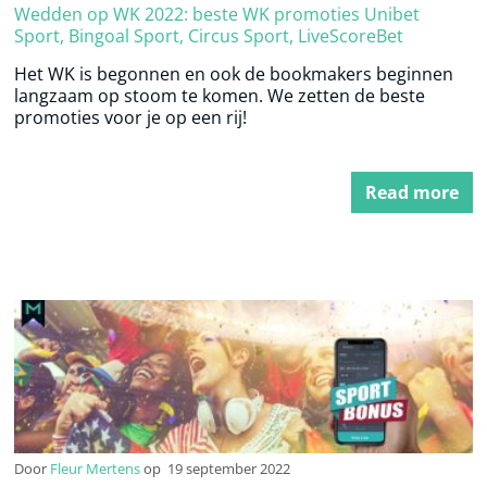
Wedden op WK 2022: beste WK promoties Unibet
Sport, Bingoal Sport, Circus Sport, LiveScoreBet
Het WK is begonnen en ook de bookmakers beginnen
langzaam op stoom te komen. We zetten de beste
promoties voor je op een rij!
Read more
Door
Fleur Mertens
op
19 september 2022