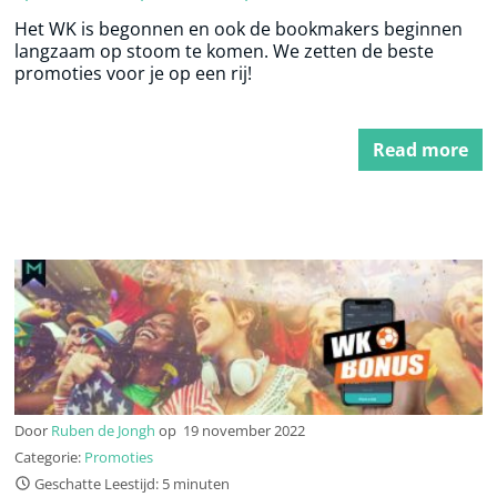
Het WK is begonnen en ook de bookmakers beginnen
langzaam op stoom te komen. We zetten de beste
promoties voor je op een rij!
Read more
Door
Ruben de Jongh
op
19 november 2022
Categorie:
Promoties
Geschatte Leestijd: 5 minuten