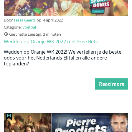
Door
Tessa Geerts
op
4 april 2022
Categorie:
Voetbal
Geschatte Leestijd: 3 minuten
Wedden op Oranje WK 2022 met Free Bets
Wedden op Oranje WK 2022! We vertellen je de beste
odds voor het Nederlands Elftal en alle andere
toplanden?
Read more