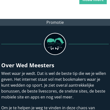
Promotie
Over Wed Meesters
Weet waar je wedt. Dat is wel de beste tip die we je willen
geven. Het internet staat vol met bookmakers waar je
kunt wedden op sport. Je ziet overal aantrekkelijke
bonussen, de beste livescores, de snelste sites, de beste
mobiele site en apps en nog veel meer.
Om je te helpen je weg te vinden in deze chaos van