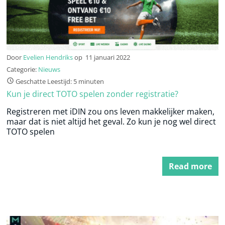
Door
Evelien Hendriks
op
11 januari 2022
Categorie:
Nieuws
Geschatte Leestijd: 5 minuten
Kun je direct TOTO spelen zonder registratie?
Registreren met iDIN zou ons leven makkelijker maken,
maar dat is niet altijd het geval. Zo kun je nog wel direct
TOTO spelen
Read more