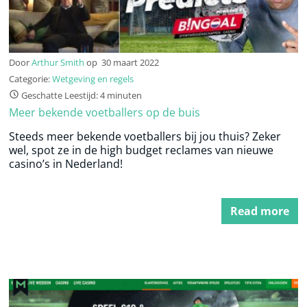
Door
Arthur Smith
op
30 maart 2022
Categorie:
Wetgeving en regels
Geschatte Leestijd: 4 minuten
Meer bekende voetballers op de buis
Steeds meer bekende voetballers bij jou thuis? Zeker
wel, spot ze in de high budget reclames van nieuwe
casino’s in Nederland!
Read more