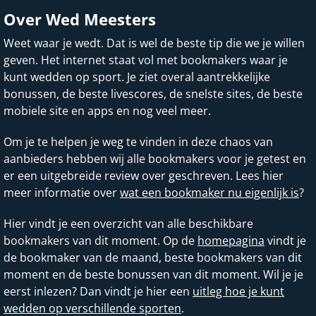
Over Wed Meesters
Weet waar je wedt. Dat is wel de beste tip die we je willen
geven. Het internet staat vol met bookmakers waar je
kunt wedden op sport. Je ziet overal aantrekkelijke
bonussen, de beste livescores, de snelste sites, de beste
mobiele site en apps en nog veel meer.
Om je te helpen je weg te vinden in deze chaos van
aanbieders hebben wij alle bookmakers voor je getest en
er een uitgebreide review over geschreven. Lees hier
meer informatie over
wat een bookmaker nu eigenlijk is
?
Hier vindt je een overzicht van alle beschikbare
bookmakers van dit moment. Op de
homepagina
vindt je
de bookmaker van de maand, beste bookmakers van dit
moment en de beste bonussen van dit moment. Wil je je
eerst inlezen? Dan vindt je hier een
uitleg hoe je kunt
wedden op verschillende sporten
.