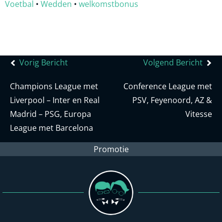
Voetbal
•
Wedden
•
welkomstbonus
Bericht
Vorig Bericht
Volgend Bericht
navigatie
Champions League met
Conference League met
Liverpool – Inter en Real
PSV, Feyenoord, AZ &
Madrid – PSG, Europa
Vitesse
League met Barcelona
Promotie