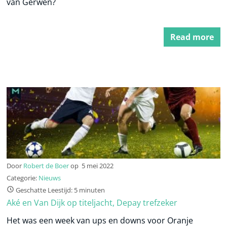
van Gerwen?
Read more
Door
Robert de Boer
op
5 mei 2022
Categorie:
Nieuws
Geschatte Leestijd: 5 minuten
Aké en Van Dijk op titeljacht, Depay trefzeker
Het was een week van ups en downs voor Oranje