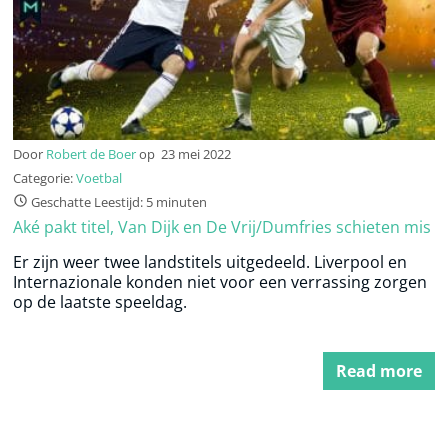
Door
Robert de Boer
op
23 mei 2022
Categorie:
Voetbal
Geschatte Leestijd: 5 minuten
Aké pakt titel, Van Dijk en De Vrij/Dumfries schieten mis
Er zijn weer twee landstitels uitgedeeld. Liverpool en
Internazionale konden niet voor een verrassing zorgen
op de laatste speeldag.
Read more