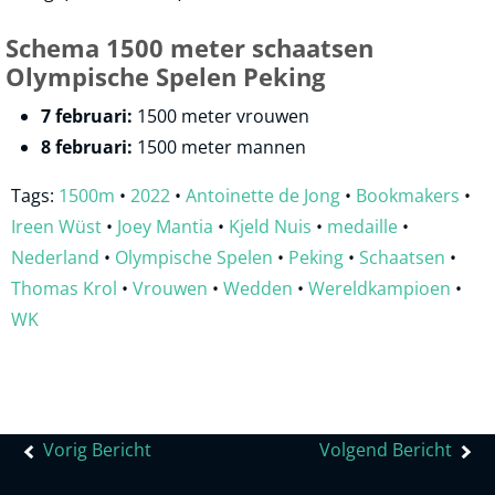
Schema 1500 meter schaatsen
Olympische Spelen Peking
7 februari:
1500 meter vrouwen
8 februari:
1500 meter mannen
Tags:
1500m
•
2022
•
Antoinette de Jong
•
Bookmakers
•
Ireen Wüst
•
Joey Mantia
•
Kjeld Nuis
•
medaille
•
Nederland
•
Olympische Spelen
•
Peking
•
Schaatsen
•
Thomas Krol
•
Vrouwen
•
Wedden
•
Wereldkampioen
•
WK
Bericht
Vorig Bericht
Volgend Bericht
navigatie