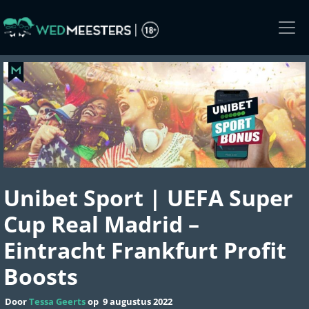
Skip
to
the
content
Unibet Sport | UEFA Super
Cup Real Madrid –
Eintracht Frankfurt Profit
Boosts
Door
Tessa Geerts
op
9 augustus 2022