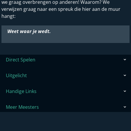
we graag overbrengen op anderen! Waarom? We
verwijzen graag naar een spreuk die hier aan de muur
hangt:
Weet waar je wedt.
Direct Spelen
Uitgelicht
Handige Links
Meer Meesters