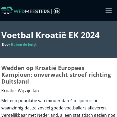
Skip
to
the
content
Voetbal Kroatië EK 2024
Door
Ruben de Jongh
Wedden op Kroatië Europees
Kampioen: onverwacht stroef richting
Duitsland
Kroatië. Wij zijn fan.
Met een populatie van minder dan 4 miljoen is het
waanzinnig dat ze zoveel goede voetballers afleveren.
Vergelijkbaar met Nederland, alleen statistisch gezien nog