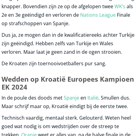
knapper. Bovendien zijn ze op de afgelopen twee
WK’s
als
2e en 3e geëindigd en verloren de
Nations League
Finale
op strafschoppen van Spanje.
Dus ja, ze mogen dan in de kwalificatiereeks achter Turkije
zijn geëindigd. Hebben zelfs van Turkije en Wales
verloren. Maar laat je geen zand in de ogen strooien.
De Kroaten zijn toernooivoetballers pur sang.
Wedden op Kroatië Europees Kampioen
EK 2024
In de poule des doods met
Spanje
en
Italië
. Smullen dus.
Maar schrijf maar op, Kroatië eindigt bij de eerste twee.
Technisch vaardig, mentaal sterk. Gelouterd. Weten heel
goed wat nodig is om wedstrijden over de streep te
trekken.
Oranje
weet er alles van, na de halve finale in de