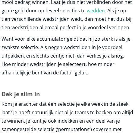
mooi bedrag winnen. Laat je dus niet verblinden door het
grote geld door op teveel selecties te
wedden
. Als je op
tien verschillende wedstrijden wedt, dan moet het dus bij
tien wedstrijden allemaal perfect in je voordeel verlopen.
Want voor elke accumulator geldt dat hij zo sterk is als je
zwakste selectie. Als negen wedstrijden in je voordeel
uitpakken, en slechts eentje niet, dan verlies je alsnog.
Hoe minder wedstrijden je selecteert, hoe minder
afhankelijk je bent van de factor geluk.
Dek je slim in
Kom je erachter dat één selectie je elke week in de steek
laat? Je hoeft natuurlijk niet al je teams te backen om altijd
te winnen. Je kunt je ook indekken en een deel van je
samengestelde selectie (‘permutations’) coveren met