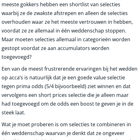
meeste gokkers hebben een shortlist van selecties
waarbij ze de zwakste afstrepen en alleen de selecties
overhouden waar ze het meeste vertrouwen in hebben,
voordat ze ze allemaal in één weddenschap stoppen.
Maar moeten selecties allemaal in categorieën worden
gestopt voordat ze aan accumulators worden
toegevoegd?
Een van de meest frustrerende ervaringen bij het wedden
op acca’s is natuurlijk dat je een goede value selectie
tegen prima odds (5/4 bijvoorbeeld) ziet winnen en dat
vervolgens een short prices selectie die je alleen maar
had toegevoegd om de odds een boost te geven je in de
steek laat.
Wat je moet proberen is om selecties te combineren in
één weddenschap waarvan je denkt dat ze ongeveer