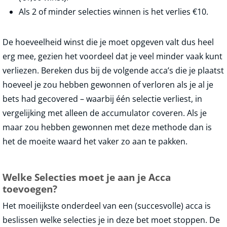
Als 2 of minder selecties winnen is het verlies €10.
De hoeveelheid winst die je moet opgeven valt dus heel
erg mee, gezien het voordeel dat je veel minder vaak kunt
verliezen. Bereken dus bij de volgende acca’s die je plaatst
hoeveel je zou hebben gewonnen of verloren als je al je
bets had gecovered – waarbij één selectie verliest, in
vergelijking met alleen de accumulator coveren. Als je
maar zou hebben gewonnen met deze methode dan is
het de moeite waard het vaker zo aan te pakken.
Welke Selecties moet je aan je Acca
toevoegen?
Het moeilijkste onderdeel van een (succesvolle) acca is
beslissen welke selecties je in deze bet moet stoppen. De