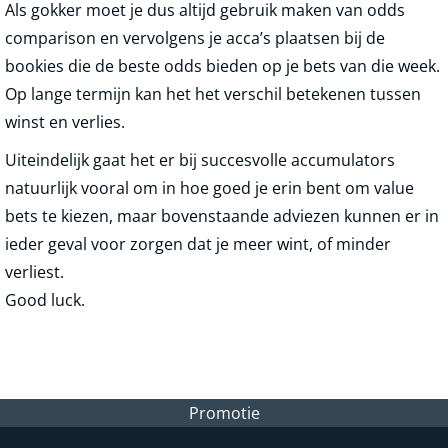
Als gokker moet je dus altijd gebruik maken van odds
comparison en vervolgens je acca’s plaatsen bij de
bookies die de beste odds bieden op je bets van die week.
Op lange termijn kan het het verschil betekenen tussen
winst en verlies.
Uiteindelijk gaat het er bij succesvolle accumulators
natuurlijk vooral om in hoe goed je erin bent om value
bets te kiezen, maar bovenstaande adviezen kunnen er in
ieder geval voor zorgen dat je meer wint, of minder
verliest.
Good luck.
Promotie