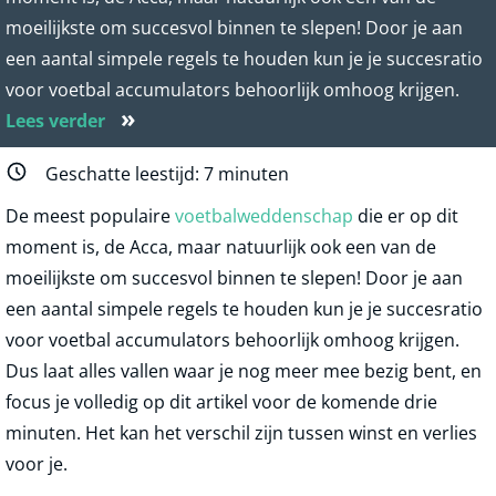
moeilijkste om succesvol binnen te slepen! Door je aan
een aantal simpele regels te houden kun je je succesratio
voor voetbal accumulators behoorlijk omhoog krijgen.
»
Lees verder
Geschatte leestijd:
7
minuten
De meest populaire
voetbalweddenschap
die er op dit
moment is, de Acca, maar natuurlijk ook een van de
moeilijkste om succesvol binnen te slepen! Door je aan
een aantal simpele regels te houden kun je je succesratio
voor voetbal accumulators behoorlijk omhoog krijgen.
Dus laat alles vallen waar je nog meer mee bezig bent, en
focus je volledig op dit artikel voor de komende drie
minuten. Het kan het verschil zijn tussen winst en verlies
voor je.