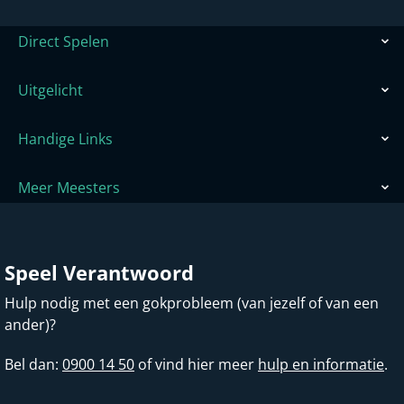
Direct Spelen
Uitgelicht
Handige Links
Meer Meesters
Speel Verantwoord
Hulp nodig met een gokprobleem (van jezelf of van een
ander)?
Bel dan:
0900 14 50
of vind hier meer
hulp en informatie
.