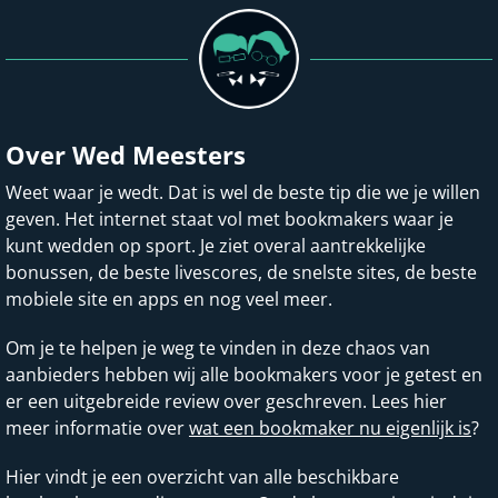
Over Wed Meesters
Weet waar je wedt. Dat is wel de beste tip die we je willen
geven. Het internet staat vol met bookmakers waar je
kunt wedden op sport. Je ziet overal aantrekkelijke
bonussen, de beste livescores, de snelste sites, de beste
mobiele site en apps en nog veel meer.
Om je te helpen je weg te vinden in deze chaos van
aanbieders hebben wij alle bookmakers voor je getest en
er een uitgebreide review over geschreven. Lees hier
meer informatie over
wat een bookmaker nu eigenlijk is
?
Hier vindt je een overzicht van alle beschikbare