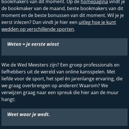
bookmakers van dit moment. Op de
homepagina
vindt je
de bookmaker van de maand, beste bookmakers van dit
moment en de beste bonussen van dit moment. Wil je je
eerst inlezen? Dan vindt je hier een
uitleg hoe je kunt
wedden op verschillende sporten
.
Weten = je eerste winst
Wie de Wed Meesters zijn? Een groep professionals en
liefhebbers uit de wereld van online kansspelen. Met
liefde voor de sport, het spel én jarenlange ervaring, die
we graag overbrengen op anderen! Waarom? We
verwijzen graag naar een spreuk die hier aan de muur
hangt:
Weet waar je wedt.