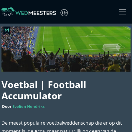
Skip
to
the
content
Voetbal | Football
Accumulator
Door
Evelien Hendriks
De meest populaire voetbalweddenschap die er op dit
moment is, de Acca, maar natuurlijk ook een van de