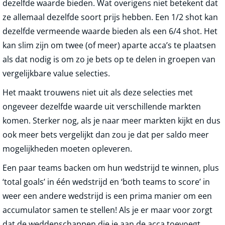
dezelfde waarde bieden. Wat overigens niet betekent dat
ze allemaal dezelfde soort prijs hebben. Een 1/2 shot kan
dezelfde vermeende waarde bieden als een 6/4 shot. Het
kan slim zijn om twee (of meer) aparte acca’s te plaatsen
als dat nodig is om zo je bets op te delen in groepen van
vergelijkbare value selecties.
Het maakt trouwens niet uit als deze selecties met
ongeveer dezelfde waarde uit verschillende markten
komen. Sterker nog, als je naar meer markten kijkt en dus
ook meer bets vergelijkt dan zou je dat per saldo meer
mogelijkheden moeten opleveren.
Een paar teams backen om hun wedstrijd te winnen, plus
‘total goals’ in één wedstrijd en ‘both teams to score’ in
weer een andere wedstrijd is een prima manier om een
accumulator samen te stellen! Als je er maar voor zorgt
dat de weddenschappen die je aan de acca toevoegt