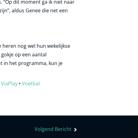
. “Op dit moment ga ik niet naar
zijn”, aldus Genee die net een
de heren nog wel hun wekelijkse
n gokje op een aantal
mt in het programma, kun je
•
ViaPlay
•
Voetbal
Volgend Bericht