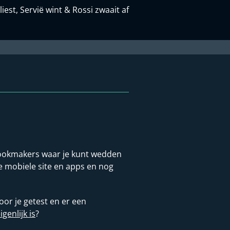
iest, Servië wint & Rossi zwaait af
t bookmakers waar je kunt wedden
ste mobiele site en apps en nog
or je getest en er een
enlijk is
?