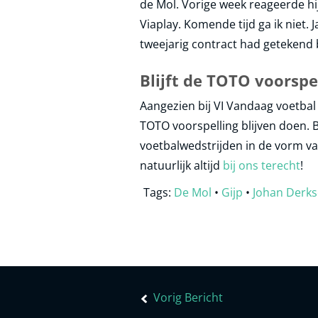
de Mol. Vorige week reageerde hij
Viaplay. Komende tijd ga ik niet. 
tweejarig contract had getekend b
Blijft de TOTO voorspe
Aangezien bij VI Vandaag voetbal 
TOTO voorspelling blijven doen. B
voetbalwedstrijden in de vorm va
natuurlijk altijd
bij ons terecht
!
Tags:
De Mol
•
Gijp
•
Johan Derk
Bericht
navigatie
Vorig Bericht