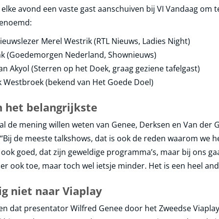
 elke avond een vaste gast aanschuiven bij VI Vandaag om te 
genoemd:
ieuwslezer Merel Westrik (RTL Nieuws, Ladies Night)
raak (Goedemorgen Nederland, Shownieuws)
an Akyol (Sterren op het Doek, graag geziene tafelgast)
k Westbroek (bekend van Het Goede Doel)
het belangrijkste
l de mening willen weten van Genee, Derksen en Van der Gijp
“Bij de meeste talkshows, dat is ook de reden waarom we he
 is ook goed, dat zijn geweldige programma’s, maar bij ons g
r ook toe, maar toch wel ietsje minder. Het is een heel and
g niet naar Viaplay
ten dat presentator Wilfred Genee door het Zweedse Viapla