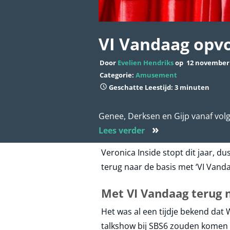
VI Vandaag opvo
Door
Evelien Hendriks
op
12 november
Categorie:
Amusement
Geschatte Leestijd: 3 minuten
Genee, Derksen en Gijp vanaf volg
»
Lees verder
Veronica Inside stopt dit jaar, 
terug naar de basis met ‘VI Vanda
Met VI Vandaag terug 
Het was al een tijdje bekend dat
talkshow bij SBS6 zouden komen –