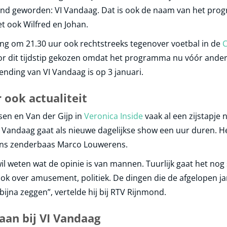
nd geworden: VI Vandaag. Dat is ook de naam van het pro
t ook Wilfred en Johan.
ng om 21.30 uur ook rechtstreeks tegenover voetbal in de
C
voor dit tijdstip gekozen omdat het programma nu vóór ande
zending van VI Vandaag is op 3 januari.
 ook actualiteit
en en Van der Gijp in
Veronica Inside
vaak al een zijstapje 
VI Vandaag gaat als nieuwe dagelijkse show een uur duren. H
ns zenderbaas Marco Louwerens.
wil weten wat de opinie is van mannen. Tuurlijk gaat het nog 
ok over amusement, politiek. De dingen die de afgelopen ja
ijna zeggen”, vertelde hij bij RTV Rijnmond.
aan bij VI Vandaag