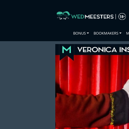
Skip
to
the
content
BONUS
BOOKMAKERS
M