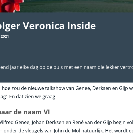
lger Veronica Inside
 2021
end jaar elke dag op de buis met een naam die lekker vertro
dus hoe zou de nieuwe talkshow van Genee, Derksen en Gijp 
ag’. En dat zien we graag.
naar de naam VI
 Wilfred Genee, Johan Derksen en René van der Gijp begin v
 onder de vleugels van John de Mol natuurlijk. Het wordt e