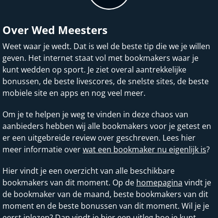
Over Wed Meesters
Weet waar je wedt. Dat is wel de beste tip die we je willen
geven. Het internet staat vol met bookmakers waar je
kunt wedden op sport. Je ziet overal aantrekkelijke
bonussen, de beste livescores, de snelste sites, de beste
mobiele site en apps en nog veel meer.
Om je te helpen je weg te vinden in deze chaos van
aanbieders hebben wij alle bookmakers voor je getest en
er een uitgebreide review over geschreven. Lees hier
meer informatie over
wat een bookmaker nu eigenlijk is
?
Hier vindt je een overzicht van alle beschikbare
bookmakers van dit moment. Op de
homepagina
vindt je
de bookmaker van de maand, beste bookmakers van dit
moment en de beste bonussen van dit moment. Wil je je
eerst inlezen? Dan vindt je hier een
uitleg hoe je kunt