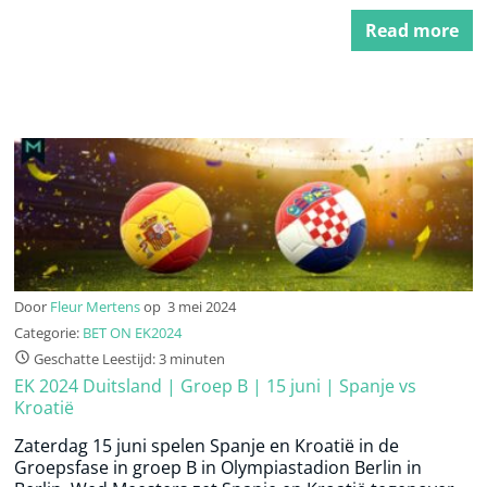
Read more
Door
Fleur Mertens
op
3 mei 2024
Categorie:
BET ON EK2024
Geschatte Leestijd: 3 minuten
EK 2024 Duitsland | Groep B | 15 juni | Spanje vs
Kroatië
Zaterdag 15 juni spelen Spanje en Kroatië in de
Groepsfase in groep B in Olympiastadion Berlin in