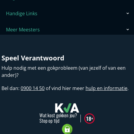
Handige Links
Meer Meesters
Speel Verantwoord
Hulp nodig met een gokprobleem (van jezelf of van een
ander)?
Bel dan:
0900 14 50
of vind hier meer
hulp en informatie
.