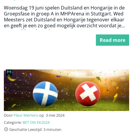
Woensdag 19 juni spelen Duitsland en Hongarije in de
Groepsfase in groep A in MHPArena in Stuttgart. Wed
Meesters zet Duitsland en Hongarije tegenover elkaar
en geeft je een zo goed mogelijk overzicht voordat je
een weddenschap plaatst.
Read more
Door
Fleur Mertens
op
3 mei 2024
Categorie:
BET ON EK2024
Geschatte Leestijd: 3 minuten