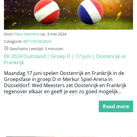
Door
Fleur Mertens
op
3 mei 2024
Categorie:
BET ON EK2024
Geschatte Leestijd: 3 minuten
EK 2024 Duitsland | Groep D | 17 juni | Oostenrijk vs
Frankrijk
Maandag 17 juni spelen Oostenrijk en Frankrijk in de
Groepsfase in groep D in Merkur Spiel-Arena in
Düsseldorf. Wed Meesters zet Oostenrijk en Frankrijk
tegenover elkaar en geeft je een zo goed mogelijk
overzicht voordat je een weddenschap plaatst.
Read more