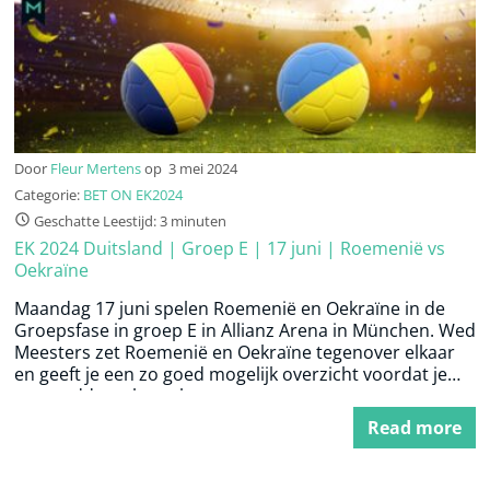
Door
Fleur Mertens
op
3 mei 2024
Categorie:
BET ON EK2024
Geschatte Leestijd: 3 minuten
EK 2024 Duitsland | Groep E | 17 juni | Roemenië vs
Oekraïne
Maandag 17 juni spelen Roemenië en Oekraïne in de
Groepsfase in groep E in Allianz Arena in München. Wed
Meesters zet Roemenië en Oekraïne tegenover elkaar
en geeft je een zo goed mogelijk overzicht voordat je
een weddenschap plaatst.
Read more