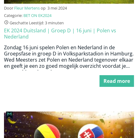
Door
Fleur Mertens
op
3 mei 2024
Categorie:
BET ON EK2024
Geschatte Leestijd: 3 minuten
EK 2024 Duitsland | Groep D | 16 juni | Polen vs
Nederland
Zondag 16 juni spelen Polen en Nederland in de
Groepsfase in groep D in Volksparkstadion in Hamburg.
Wed Meesters zet Polen en Nederland tegenover elkaar
en geeft je een zo goed mogelijk overzicht voordat je
een weddenschap plaatst.
Read more