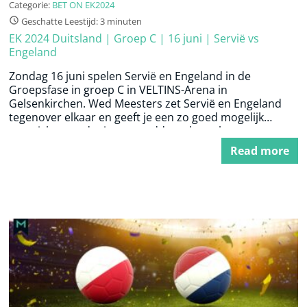
Categorie:
BET ON EK2024
Geschatte Leestijd: 3 minuten
EK 2024 Duitsland | Groep C | 16 juni | Servië vs
Engeland
Zondag 16 juni spelen Servië en Engeland in de
Groepsfase in groep C in VELTINS-Arena in
Gelsenkirchen. Wed Meesters zet Servië en Engeland
tegenover elkaar en geeft je een zo goed mogelijk
overzicht voordat je een weddenschap plaatst.
Read more