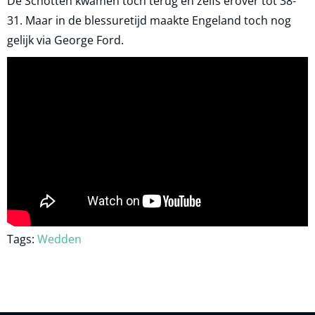
De Schotten kwamen toch terug en zelfs erover tot 38-
31. Maar in de blessuretijd maakte Engeland toch nog
gelijk via George Ford.
Tags:
Wedden