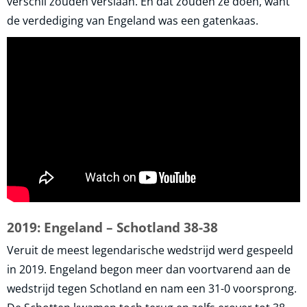
verschil zouden verslaan. En dat zouden ze doen, want
de verdediging van Engeland was een gatenkaas.
2019: Engeland – Schotland 38-38
Veruit de meest legendarische wedstrijd werd gespeeld
in 2019. Engeland begon meer dan voortvarend aan de
wedstrijd tegen Schotland en nam een 31-0 voorsprong.