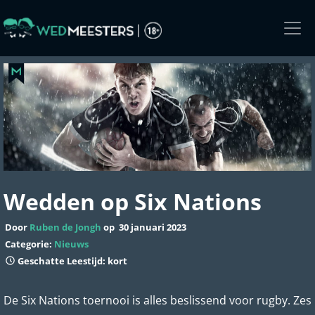
Skip
to
the
content
Wedden op Six Nations
Door
Ruben de Jongh
op
30 januari 2023
Categorie:
Nieuws
Geschatte Leestijd: kort
De Six Nations toernooi is alles beslissend voor rugby. Zes