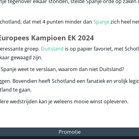
nje tegenover elkaar stonden, stelde Spanje orde op zaken
 Schotland, dat met 4 punten minder dan
Spanje
zich heel net
Europees Kampioen EK 2024
nteressante groep.
Duitsland
is op papier favoriet, met Schot
lkaar gewaagd zijn.
ks Spanje weet te verslaan, waarom dan niet Duitsland?
iggen. Bovendien heeft Schotland een fanatiek en vrolijk leg
tland te gaan.
re wedstrijden kan je weleens mooie winst opleveren.
Promotie