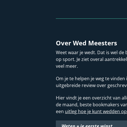
Over Wed Meesters
Weet waar je wedt. Dat is wel de 
op sport. Je ziet overal aantrekke
veel meer.
Om je te helpen je weg te vinden
uitgebreide review over geschrev
Hier vindt je een overzicht van 
de maand, beste bookmakers van d
een
uitleg hoe je kunt wedden op
Weten = je eerste winst