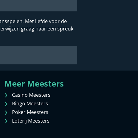
ansspelen. Met liefde voor de
verwijzen graag naar een spreuk
Meer Meesters
Casino Meesters
Bingo Meesters
Poker Meesters
Loterij Meesters