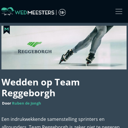
Skip
to
the
content
Wedden op Team
Reggeborgh
Door
Ruben de Jongh
Een indrukwekkende samenstelling sprinters en
allrounders, Team Reggeborgh is zeker niet te negeren