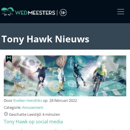
Skip
to
the
content
Tony Hawk Nieuws
Door
Evelien Hendriks
op
28 februari 2022
Categorie:
Amusement
Geschatte Leestijd: 4 minuten
Tony Hawk op social media