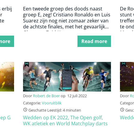
 erbij
Een tweede groep des doods naast
De Ro
er
groep E, zeg! Cristiano Ronaldo en Luis
stunt
te
Suarez zijn nog niet zomaar zeker van
treffe
de achtste finales, met het gevaarlijke
te on
Ghana en Zuid-Korea.
Marok
more
Read more
Door
Robert de Boer
op
12 juli 2022
Door
Ro
Categorie:
Vooruitblik
Categor
Geschatte Leestijd: 4 minuten
Gesch
oep G
Wedden op EK 2022, The Open golf,
Wedde
WK atletiek en World Matchplay darts