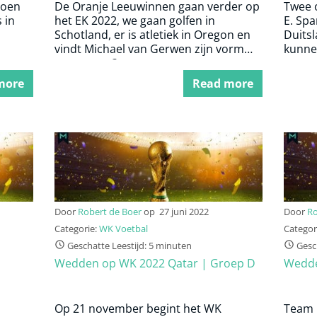
ioen
De Oranje Leeuwinnen gaan verder op
Twee 
 in
het EK 2022, we gaan golfen in
E. Sp
Schotland, er is atletiek in Oregon en
Duits
vindt Michael van Gerwen zijn vorm
kunne
weer terug?
more
Read more
Door
Robert de Boer
op
27 juni 2022
Door
Ro
Categorie:
WK Voetbal
Categor
Geschatte Leestijd: 5 minuten
Gesch
Wedden op WK 2022 Qatar | Groep D
Wedde
Op 21 november begint het WK
Team U