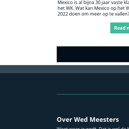
Mexico is al bijna 30 jaar vaste k
het WK. Wat kan Mexico op het 
2022 doen om meer op te vallen
Read 
Over Wed Meesters
Weet waar je wedt. Dat is wel de 