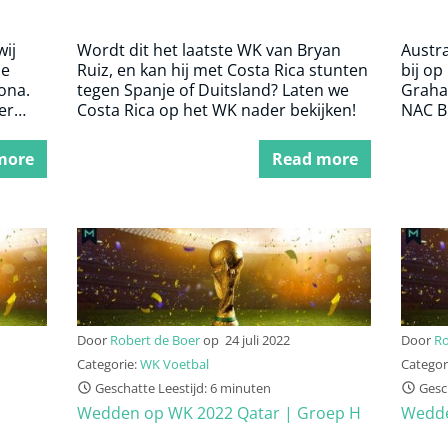
wij
Wordt dit het laatste WK van Bryan
Austra
de
Ruiz, en kan hij met Costa Rica stunten
bij op
ona.
tegen Spanje of Duitsland? Laten we
Graha
er
Costa Rica op het WK nader bekijken!
NAC Br
moet A
2006 
more
Read more
Door
Robert de Boer
op
24 juli 2022
Door
Ro
Categorie:
WK Voetbal
Categor
Geschatte Leestijd: 6 minuten
Gesch
Wedden op WK 2022 Qatar | Groep H
Wedde