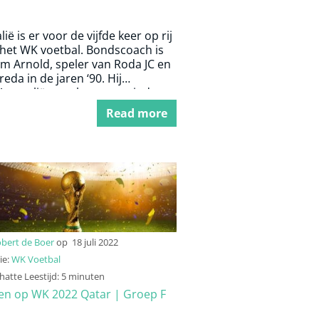
lië is er voor de vijfde keer op rij
 het WK voetbal. Bondscoach is
m Arnold, speler van Roda JC en
eda in de jaren ‘90. Hij
ustralië voor het eerst sinds
voorbij de groepsfase loodsen.
Read more
bert de Boer
op
18 juli 2022
ie:
WK Voetbal
atte Leestijd: 5 minuten
n op WK 2022 Qatar | Groep F