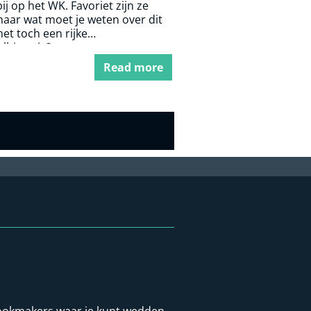
 bij op het WK. Favoriet zijn ze
maar wat moet je weten over dit
et toch een rijke
lhistorie?
Read more
t bookmakers waar je kunt wedden