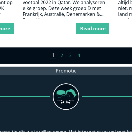
lant op
voetbal 2022 in Qatar. We analyseren
altijd
WK
elke groep. Deze week groep D met
niet, 
?
Frankrijk, Australië, Denemarken &
land m
Tunesië
voetba
more
Read more
1
2
3
4
Promotie
beste tip die we je willen geven. Het internet staat vol me