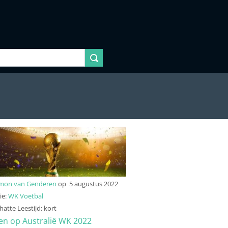
imon van Genderen
op
5 augustus 2022
ie:
WK Voetbal
atte Leestijd: kort
n op Australië WK 2022