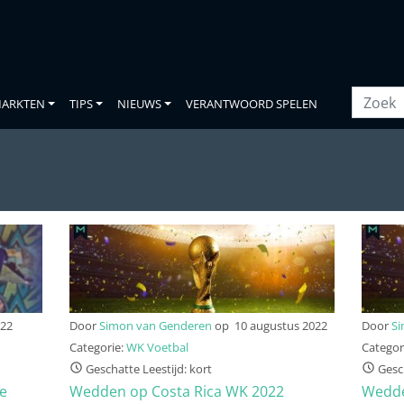
ARKTEN
TIPS
NIEUWS
VERANTWOORD SPELEN
022
Door
Simon van Genderen
op
10 augustus 2022
Door
S
Categorie:
WK Voetbal
Categor
Geschatte Leestijd: kort
Gesch
e
Wedden op Costa Rica WK 2022
Wedde