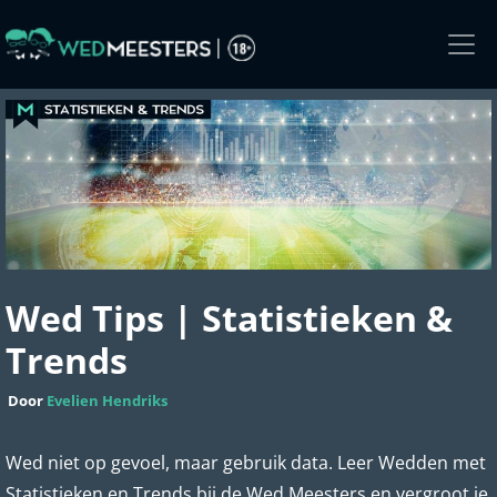
Skip
to
the
content
Wed Tips | Statistieken &
Trends
Door
Evelien Hendriks
Wed niet op gevoel, maar gebruik data. Leer Wedden met
Statistieken en Trends bij de Wed Meesters en vergroot je