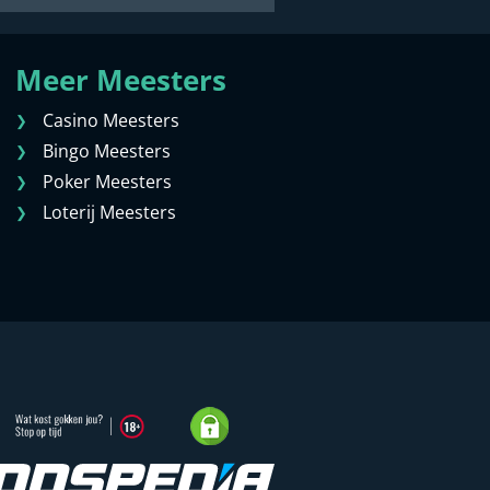
Meer Meesters
Casino Meesters
Bingo Meesters
Poker Meesters
Loterij Meesters