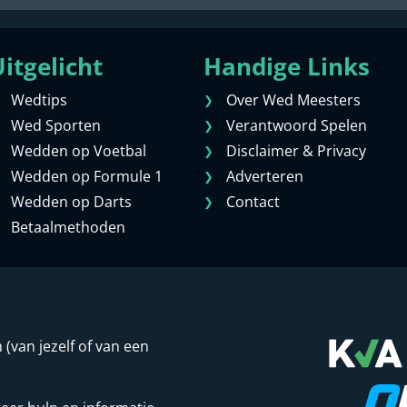
itgelicht
Handige Links
Wedtips
Over Wed Meesters
Wed Sporten
Verantwoord Spelen
Wedden op Voetbal
Disclaimer & Privacy
Wedden op Formule 1
Adverteren
Wedden op Darts
Contact
Betaalmethoden
van jezelf of van een