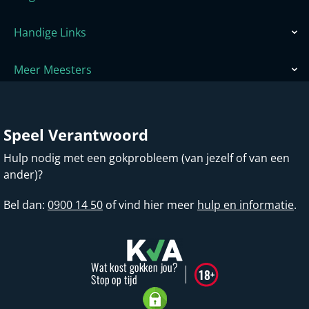
Handige Links
Meer Meesters
Speel Verantwoord
Hulp nodig met een gokprobleem (van jezelf of van een
ander)?
Bel dan:
0900 14 50
of vind hier meer
hulp en informatie
.