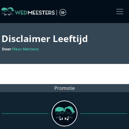
Skip
to
the
content
Disclaimer Leeftijd
Door
Fleur Mertens
Promotie